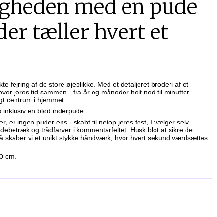
igheden med en pude
er tæller hvert et
fejring af de store øjeblikke. Med et detaljeret broderi af et
ver jeres tid sammen - fra år og måneder helt ned til minutter -
rigt centrum i hjemmet.
inklusiv en blød inderpude.
jer, er ingen puder ens - skabt til netop jeres fest, I vælger selv
udebetræk og trådfarver i kommentarfeltet. Husk blot at sikre de
 skaber vi et unikt stykke håndværk, hvor hvert sekund værdsættes
50 cm.