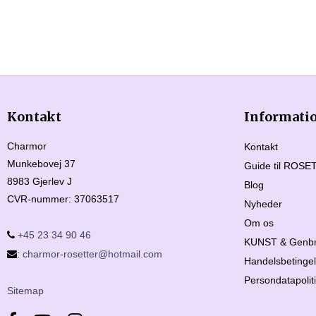
Kontakt
Informati
Charmor
Kontakt
Munkebovej 37
Guide til ROSET
8983 Gjerlev J
Blog
CVR-nummer
:
37063517
Nyheder
Om os
+45 23 34 90 46
KUNST & Genbr
:
charmor-rosetter@hotmail.com
Handelsbetingel
Persondatapolit
Sitemap