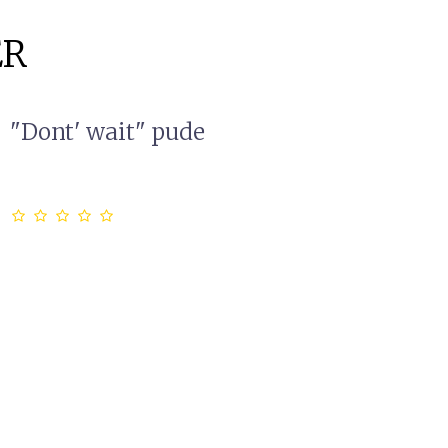
ER
"Dont' wait" pude