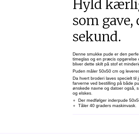
Hyld kærl
som gave, d
sekund.
Denne smukke pude er den perfekte 
timeglas og en præcis opgørelse o
bliver dette skilt på stof et minde
Puden måler 50x50 cm og leveres 
Da hvert broderi laves specielt til 
farverne ved bestilling på både p
ønskede navne og datoer også, så
og elskes.
Der medfølger inderpude 50x
Tåler 40 graders maskinvask.