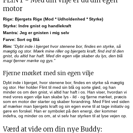
FLINT - Med din vilje er du din egen
motor
Rige: Bjergets Rige
(Mod * Udholdenhed * Styrke)
Styrke: Indre gnist og handlekraft
Mantra: Jeg er gnisten i mig selv
Farve: Sort og Blå
Rim:
"Dybt inde i bjerget hvor stenene bor, findes en styrke, så
mægtig og stor. Mærk mine riller og bjergets kraft, find ind til den
gnist, du altid har haft. Med din egen vilje skaber du lys, den blå
magi fjerner mørke og gys."
Fjerne mørket med sin egen vilje
Dybt inde i bjerget, hvor stenene bor, findes en styrke så mægtig
og stor. Her holder Flint til med sin blå og sorte glød, og han
minder os om den gnist, vi altid har haft i os. Han viser, hvordan vi
med vores egen vilje kan skabe lys - ild - og fjerne mørket, præcis
som en motor der starter og skaber forandring. Med Flint ved siden
af mærker man bjergets kraft og sin egen evne til at tage initiativ og
gøre en forskel. Han er symbolet på den energi, der kommer
indefra, og minder os om, at vi selv har styrken til at lyse vejen op.
Værd at vide om din nye Buddy: