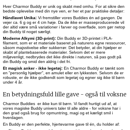
Hver Charmor Buddy er unik og skabt med omhu. For at sikre den
bedste oplevelse med din nye ven, er her et par praktiske detaljer:
Håndlavet Unika:
Vi fremstiller vores Buddies én ad gangen. De
vejer ca. 6 g og er 4 cm høje. Da de ikke er masseproducerede vil
der altid være små variationer i farver og overflade, som gør netop
din Buddy til noget særligt.
Moderne Alkymi (3D-print):
Din Buddy er 3D-printet i PLA-
filament, som er et materiale baseret på naturens egne ressourcer,
såsom majsstivelse eller sukkerrør. Det betyder, at din hjælper er
skabt af plantebaserede materialer. Selvom det er mere
miljøvenligt, nedbrydes det ikke direkte i naturen, så pas godt på
din Buddy og smid den aldrig i det fri.
Et magisk anker - ikke legetøj:
En Charmor Buddy er tænkt som
en "personlig hjælper", en amulet eller en lykkesten. Selvom de er
robuste, er de ikke godkendt som legetøj og egner sig ikke til børn
under 4 år.
En betydningsfuld lille gave - også til voksne
Charmor Buddies er ikke kun til børn. Vi fandt hurtigt ud af, at
vores magiske Buddy univers taler til alle aldre - for voksne har i
den grad også brug for opmuntring, magi og et kærligt smil i
hverdagen.
En Buddy er den perfekte, hjertevarme gave til én, du holder af: