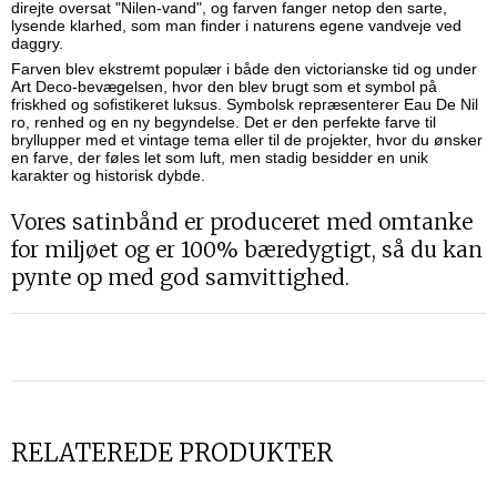
direjte oversat "Nilen-vand", og farven fanger netop den sarte,
lysende klarhed, som man finder i naturens egene vandveje ved
daggry.
Farven blev ekstremt populær i både den victorianske tid og under
Art Deco-bevægelsen, hvor den blev brugt som et symbol på
friskhed og sofistikeret luksus. Symbolsk repræsenterer Eau De Nil
ro, renhed og en ny begyndelse. Det er den perfekte farve til
bryllupper med et vintage tema eller til de projekter, hvor du ønsker
en farve, der føles let som luft, men stadig besidder en unik
karakter og historisk dybde.
Vores satinbånd er produceret med omtanke
for miljøet og er 100% bæredygtigt, så du kan
pynte op med god samvittighed.
RELATEREDE PRODUKTER