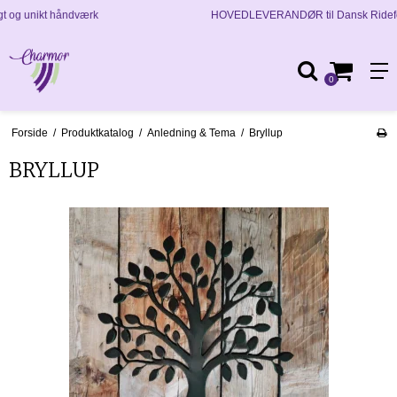
HOVEDLEVERANDØR til Dansk Rideforbund & Dansk Varmblod
0
Forside
/
Produktkatalog
/
Anledning & Tema
/
Bryllup
BRYLLUP